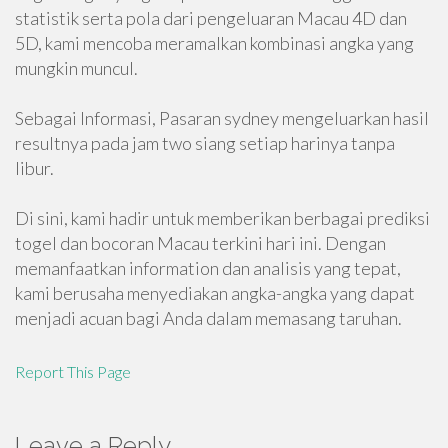
statistik serta pola dari pengeluaran Macau 4D dan
5D, kami mencoba meramalkan kombinasi angka yang
mungkin muncul.
Sebagai Informasi, Pasaran sydney mengeluarkan hasil
resultnya pada jam two siang setiap harinya tanpa
libur.
Di sini, kami hadir untuk memberikan berbagai prediksi
togel dan bocoran Macau terkini hari ini. Dengan
memanfaatkan information dan analisis yang tepat,
kami berusaha menyediakan angka-angka yang dapat
menjadi acuan bagi Anda dalam memasang taruhan.
Report This Page
Leave a Reply