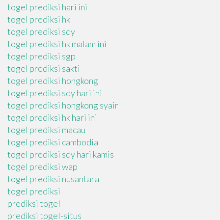
togel prediksi hari ini
togel prediksi hk
togel prediksi sdy
togel prediksi hk malam ini
togel prediksi sgp
togel prediksi sakti
togel prediksi hongkong
togel prediksi sdy hari ini
togel prediksi hongkong syair
togel prediksi hk hari ini
togel prediksi macau
togel prediksi cambodia
togel prediksi sdy hari kamis
togel prediksi wap
togel prediksi nusantara
togel prediksi
prediksi togel
prediksi togel-situs