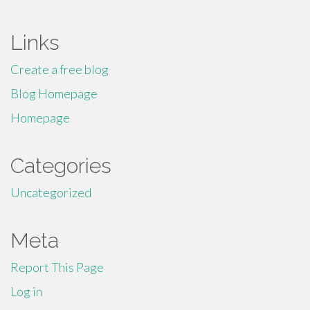
Links
Create a free blog
Blog Homepage
Homepage
Categories
Uncategorized
Meta
Report This Page
Log in