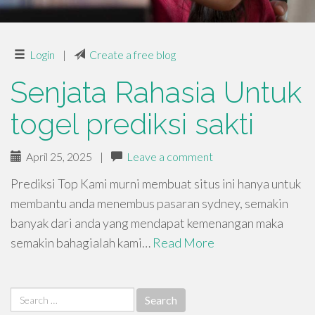
Login
|
Create a free blog
Senjata Rahasia Untuk
togel prediksi sakti
April 25, 2025
|
Leave a comment
Prediksi Top Kami murni membuat situs ini hanya untuk
membantu anda menembus pasaran sydney, semakin
banyak dari anda yang mendapat kemenangan maka
semakin bahagialah kami…
Read More
Search
for: